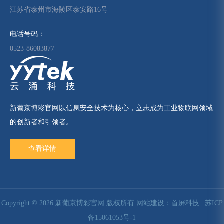
江苏省泰州市海陵区泰安路16号
电话号码：
0523-86083877
新葡京博彩官网以信息安全技术为核心，立志成为工业物联网领域
的创新者和引领者。
查看详情
Copyright © 2026 新葡京博彩官网 版权所有
网站建设：首屏科技
|
苏ICP
备15061053号-1