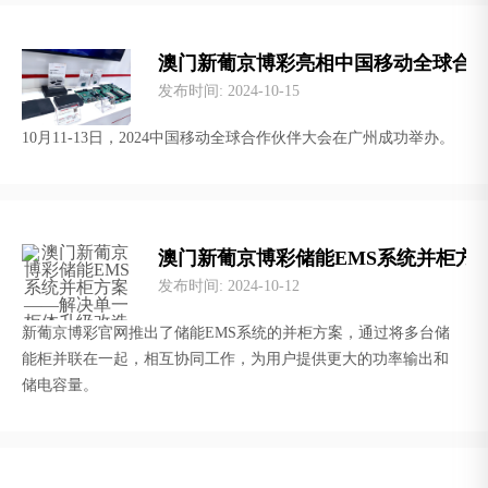
澳门新葡京博彩亮相中国移动全球合作伙
发布时间
: 2024-10-15
10月11-13日，2024中国移动全球合作伙伴大会在广州成功举办。
澳门新葡京博彩储能EMS系统并柜方
发布时间
: 2024-10-12
新葡京博彩官网推出了‌储能EMS系统的并柜方案，通过将多台储
能柜并联在一起，相互协同工作，为用户提供更大的功率输出和
储电容量。