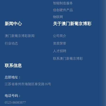
智能制造服务
信创硬件产品
物联网
新闻中心
关于澳门新葡京博彩
澳门新葡京博彩新闻
公司简介
行业动态
资质荣誉
人才招聘
联系澳门新葡京博彩
联系信息
总部地址：
江苏省泰州市海陵区泰安路16号
电话号码：
0523-86083877