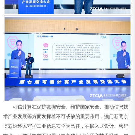
可信计算在保护数据安全、维护国家安全、推动信息技
术产业发展等方面发挥着不可或缺的重要作用，澳门新葡京
博彩始终以守护工业信息安全为己任，在嵌入式设计、密码