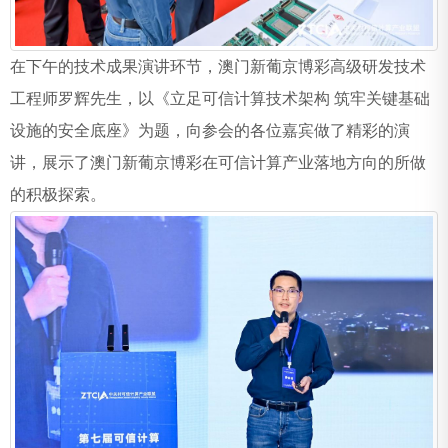
在下午的技术成果演讲环节，澳门新葡京博彩高级研发技术
工程师罗辉先生，以《立足可信计算技术架构 筑牢关键基础
设施的安全底座》为题，向参会的各位嘉宾做了精彩的演
讲，展示了澳门新葡京博彩在可信计算产业落地方向的所做
的积极探索。