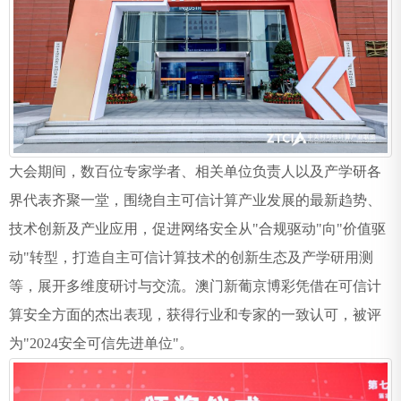
大会期间，数百位专家学者、相关单位负责人以及产学研各
界代表齐聚一堂，围绕自主可信计算产业发展的最新趋势、
技术创新及产业应用，促进网络安全从"合规驱动"向"价值驱
动"转型，打造自主可信计算技术的创新生态及产学研用测
等，展开多维度研讨与交流。澳门新葡京博彩凭借在可信计
算安全方面的杰出表现，获得行业和专家的一致认可，被评
为"2024安全可信先进单位"。