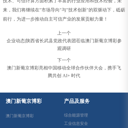
技术、可信计算方面积累了丰富的行业应用和技术经验，未
来，我们将继续在"市场导向"与"技术创新"的双驱动下，砥砺
前行，为进一步推动自主可信产业的发展贡献力量！
上一个
企业动态|陕西省长武县党政代表团莅临澳门新葡京博彩参
观调研
下一个
澳门新葡京博彩亮相中国移动全球合作伙伴大会，携手飞
腾共创 AI+ 时代
澳门新葡京博彩
产品及服务
综合能源管理
澳门新葡京博彩
工业信息安全