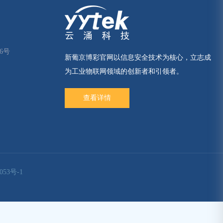
6号
新葡京博彩官网以信息安全技术为核心，立志成
为工业物联网领域的创新者和引领者。
查看详情
053号-1