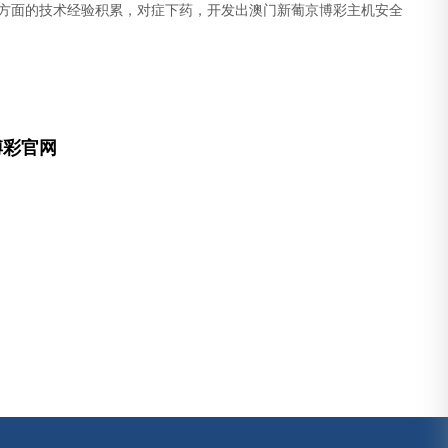
方面的技术经验积累，对症下药，开发出澳门新葡京博彩主机安全
博彩官网