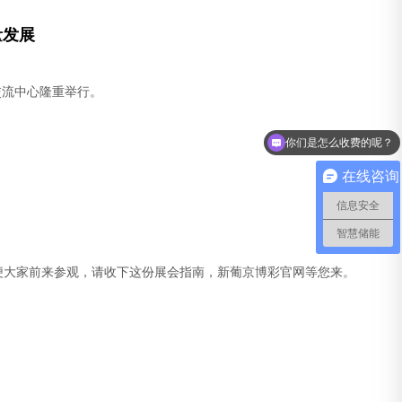
量发展
交流中心隆重举行。
你们是怎么收费的呢？
现在有优惠活动么？
在线咨询
信息安全
智慧储能
便大家前来参观，请收下这份展会指南，新葡京博彩官网等您来。