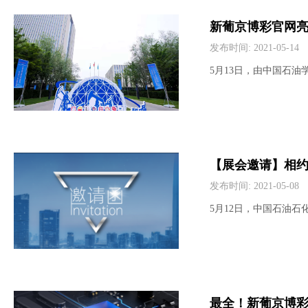
新葡京博彩官网
发布时间
: 2021-05-14
5月13日，由中国石
【展会邀请】相
发布时间
: 2021-05-08
5月12日，中国石油
最全！新葡京博