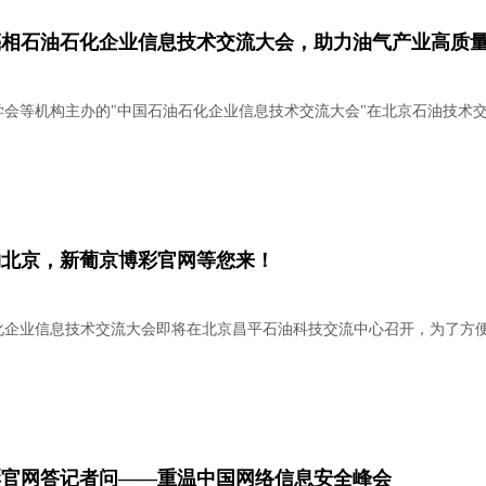
亮相石油石化企业信息技术交流大会，助力油气产业高质
油学会等机构主办的"中国石油石化企业信息技术交流大会"在北京石油技术
约北京，新葡京博彩官网等您来！
石化企业信息技术交流大会即将在北京昌平石油科技交流中心召开，为了方
彩官网答记者问——重温中国网络信息安全峰会