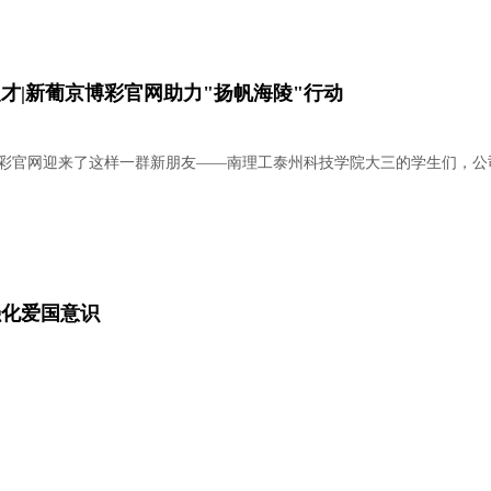
才|新葡京博彩官网助力"扬帆海陵"行动
博彩官网迎来了这样一群新朋友——南理工泰州科技学院大三的学生们，
强化爱国意识