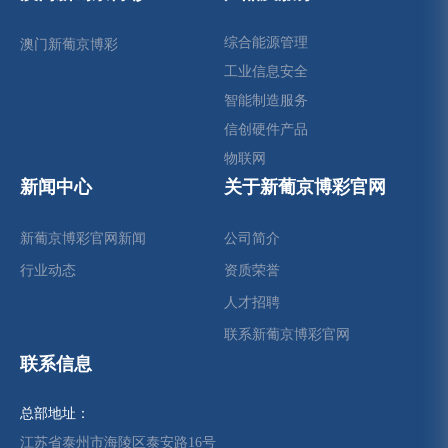
综合能源管理
澳门新葡京博彩
工业信息安全
智能制造服务
信创硬件产品
物联网
新闻中心
关于新葡京博彩官网
新葡京博彩官网新闻
公司简介
行业动态
资质荣誉
人才招聘
联系新葡京博彩官网
联系信息
总部地址：
江苏省泰州市海陵区泰安路16号