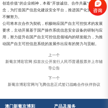
创造价值"的企业精神，本着"开放诚信、合作共赢"的企业理
念，为打造国产信息化建设安全平台，推进国产化安全应用
不懈努力。
公司将本次合作为契机，积极响应国产自主可控技术的发展
要求，主动开展基于国产操作系统信息安全设备的研制与应
用，努力提升在国产自主可控信息领域内的研发能力，为推
动国产自主可控信息系统的发展作出应有的努力与贡献。
上一个
新葡京博彩官网 拟首次公开发行人民币普通股票并上市辅
导公告
下一个
新葡京博彩官网与飞腾信息正式签订战略合作伙伴协议
澳门新葡京博彩
产品及服务