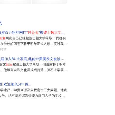
自
波
息
实
9岁百万粉丝网红"
钟美美
"被
波士顿大学
...
回复
网友自己已经被波士顿大学录取：我确实
希
且在学校的同意下将于明年正式入读，度过我的
能性。感谢大家的关心，也有点惶恐怕耗费公共
小时前
。但我还是向关心我的朋友做几点说明：我文化
欢迎加入BU大家庭,此前钟美美发文被波士顿...
敬佩那些学习能力强的同学。正因为
美发文
回应
被波士顿大学录取，他透露将于明年
心。他坦言自己文化课成绩普通，算不上学霸，
，希望多读书开阔眼界，提升自己。他同时澄清
正规优质院校，自己没有靠人脉和额外花钱走捷
:欢迎加入;4年将...
社会实践与个人特长...
入学途径、学费来源及自我定位三大问题。他表
大学。绝不是所谓靠钞能力敲门入学的学校，
它的入学考察，除了高中时期基本学习情况外，