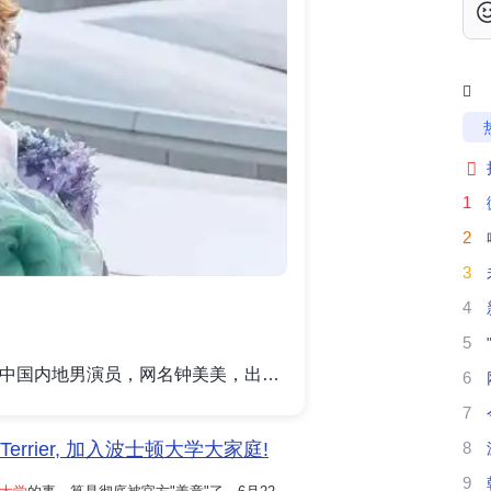
男


1
高
2
3
自
4
波
5
钟宇升，搞笑类自媒体创作者、中国内地男演员，网名钟美美，出生于黑龙江省哈尔滨市，成长于黑龙江省鹤岗市。截至2025年7月17日，钟宇升的抖音账号拥有486万粉丝。其中模仿老师合集视频有4.65亿播放量，办公室系列超7700万播放量。2020年5月，年仅13岁的钟宇升因模仿老师的视频在网络上走红，引发网友们的强烈共鸣，视频播放量累计达数亿次。同月，钟宇升的视频被大量下架，甚至有自媒体称，视频下架是由于校方约谈家长；5月29日，有网友发帖称"钟美美"被相关部门约谈，当日，钟宇升进行回应："我不想发那些了，我想换个风格，也是表演，但是不模仿老师了，我看他们挺多看腻了。"2020年7月，钟宇升参与录制综艺节目《脱口秀大会第三季》；9月，登上《智族GQ》11周年特辑封面，因在GQ的问卷中填写的一句"痛苦不分深浅"，登上热搜；11月，获得新周刊第二十一届中国视频榜"年度自媒体"荣誉称号；12月，参与录
6
实
7
希
Terrier, 加入波士顿大学大家庭!
8
9