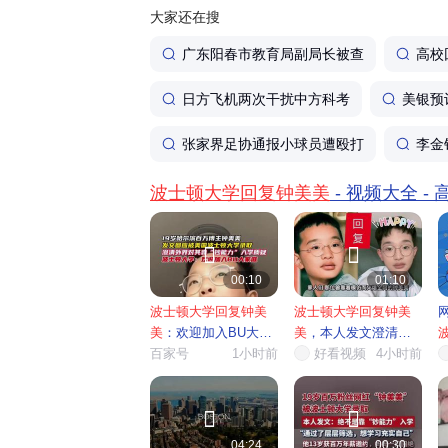
大家还在搜
广东阳春市教育局副局长被查
高校
日方飞机两次干扰中方科考
美银预
张家界足协通报小球员遭殴打
李金
波士顿大学回复钟美美
- 视频大全 -


00:10
01:10
波士顿大学回复钟美
波士顿大学回复钟美
美
：欢迎加入BU大家
美
，本人发文澄清留
庭
百家号
1小时前
学相关...
好看视频
4小时前
需


04:24
00:30