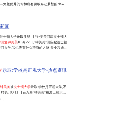
—为超优秀的你和所有勇敢奔赴梦想的New T
！"此次互动直接为持续发酵的入学争议画上句号，被舆
资质的正面背书。
钟美美回应
入学...
浪新闻
波士顿大学录取质疑 【#钟美美回应波士顿大
学回复钟美美
# 6月22日,"钟美美"回应被波士顿
敲门入学:我也没有什么跨海的人脉,是全程通过
料、通过层层筛选取得入学资格。"这些年通
里基本开销,都存作学费。"...
学
录取:学校是正规大学-热点资讯
钟美美
被
波士顿大学
录取:学校是正规大学,不
6 时长: 00:11 【百万粉"钟美美"被波士顿大学
钟美美被波士顿大学录取:学校是正规大学,不
...
立即观看.免费在线观看-爱奇艺. 视频名称 19岁
大学录取:学校是...