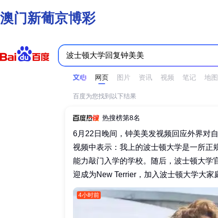
澳门新葡京博彩
时间不限
所有网页和文件
站点内检索
网页
图片
资讯
视频
笔记
地图
百度为您找到以下结果
热搜榜第8名
6月22日晚间，钟美美发视频回应外界对
视频中表示：我上的波士顿大学是一所正
能力敲门入学的学校。随后，波士顿大学
迎成为New Terrier，加入波士顿大学大家庭
4小时前