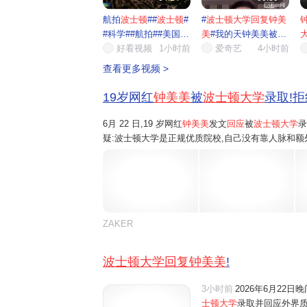
航拍
波士顿
##
波士顿
#
#
波士顿大学回复钟美
#科学##航拍##美国##
美
#我的天钟美美被波
波士...
好看视频
1小时前
士顿...
爱奇艺
4小时前
靠
查看更多视频 >
19岁网红
钟美美
被
波士顿大学
录取!拒
6月 22 日,19 岁网红
钟美美
发文
回应
被
波士顿大学
录
疑:波士顿大学是正规优质院校,自己没有靠人脉和额
践与个人特长,全程正规申请、层层筛选才拿到入学资格
ZAKER
波士顿大学回复钟美美
!
3小时前
2026年6月22
士顿大学
录取并回应外界