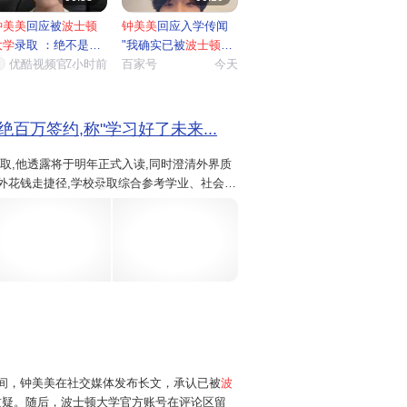
钟美美
回应被
波士顿
钟美美
回应入学传闻
大学
录取 ：绝不是
"我确实已被
波士顿大
"钞...
优酷视频官…
7小时前
学
百家号
...
今天
绝百万签约,称"学习好了未来...
取,他透露将于明年正式入读,同时澄清外界质
外花钱走捷径,学校录取综合参考学业、社会实
5
。 图片来源:波士顿大学官网截图 ...
日晚间，钟美美在社交媒体发布长文，承认已被
波
质疑。随后，波士顿大学官方账号在评论区留