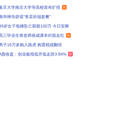
复旦大学南京大学等高校宣布扩招
热
别听他谦虚了 他真是学霸
94
南华禅寺辟谣"售卖祈福套餐"
我们不是应该祝福吗？靠自己能力考试书世界名校，很棒了
149
49岁女子电梯坠亡获赔100万 今日安葬
文科生吧，老美早就把理科通道关了，去美国学文科？
，哈哈，现在都懂是什
190
高三毕业生将老师画成课本封面走红
热
男子16万多购入路虎 购置税或翻倍
NGO可青睐有流量有粉丝的留学生了，赞助奖学金统统都能安排上。
206
A股收盘：创业板指低开低走跌3.84%
新
高中好像是哈三中的，能进哈三中的都是学霸啊
50
人还是女人啊？
156
评论区展示了物种的多样性，自己能力不行在那酸黄瓜
34
哈尔滨市第三中学整班的清华北大升学率。但是哈尔滨市第三中学国际部不太清楚，应该也不弱。
0
即便从世界范围看，留学生只要不是理工科，是不是"镀金"的自己心里清楚。
151
中出去1年观念就洋化扭曲了，3年后见人品
69