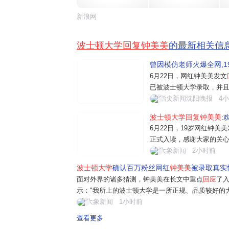
新浪网
波士顿大学回复钟美美
的最新相关信
曾因模仿老师火爆全网,1
6月22日，网红钟美美发文
已被波士顿大学录取，并
本科时光，探索更多的可
指尖新闻沈阳晚报
4
关注资源在我个人私事上
波士顿大学回复钟美美
:
成绩普通，不是学霸，我
6月22日，19岁网红钟美
正式入读，感谢大家的关
正因如此才格外向往大学
大象新闻
2小时前
外界质疑：波士顿大学是
波士顿大学
确认百万粉丝网红
钟美美
被录取真实性
径，学校录取综合参考学业、
面对外界的诸多猜测，钟美美在长文中重点
回应
了
示："我所上的波士顿大学是一所正规、品质较好的
实际上我也没有、不用缴纳正常学费以外的费用。
大象新闻
1小时前
还看重社会实践、个人专长等等综合因素。我...
查看更多