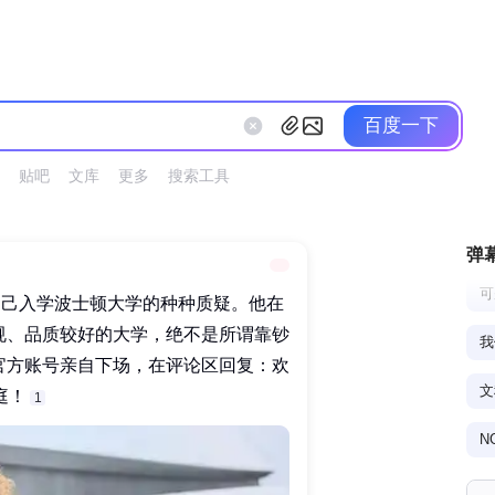
百度一下
贴吧
文库
更多
搜索工具
弹
可
自己入学波士顿大学的种种质疑。他在
规、品质较好的大学，绝不是所谓靠钞
官方账号亲自下场，在评论区回复：欢
！‌‌
1
他