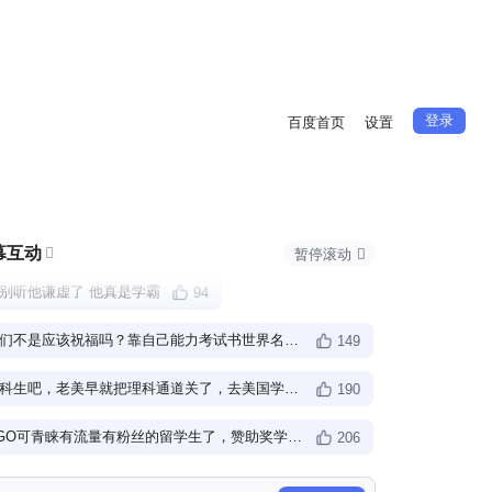
登录
百度首页
设置
幕互动

暂停滚动

别听他谦虚了 他真是学霸
94
我们不是应该祝福吗？靠自己能力考试书世界名校，很棒了
149
文科生吧，老美早就把理科通道关了，去美国学文科？
，哈哈，现在都懂是什
190
NGO可青睐有流量有粉丝的留学生了，赞助奖学金统统都能安排上。
206
高中好像是哈三中的，能进哈三中的都是学霸啊
50