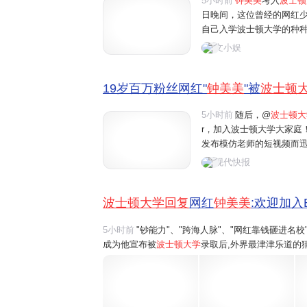
5小时前
钟美美
考入
波士顿
日晚间，这位曾经的网红
自己入学波士顿大学的种
话："我上的波士顿大学是
文小娱
能力敲门入学的学校。"这
19岁百万粉丝网红"
钟美美
"被
波士顿
5小时前
随后，@
波士顿大
r，加入波士顿大学大家庭！
发布模仿老师的短视频而
绝多家公司的高额签约。
现代快报
他100万元的签约费用，他
波士顿大学回复
网红
钟美美
:欢迎加入B
5小时前
"钞能力"、"跨海人脉"、"网红靠钱砸进名
成为他宣布被
波士顿大学
录取后,外界最津津乐道的猜
钟美美在社交平台发布长视频声明,全盘驳斥了种种
所"正规、品质较好的学校",绝...