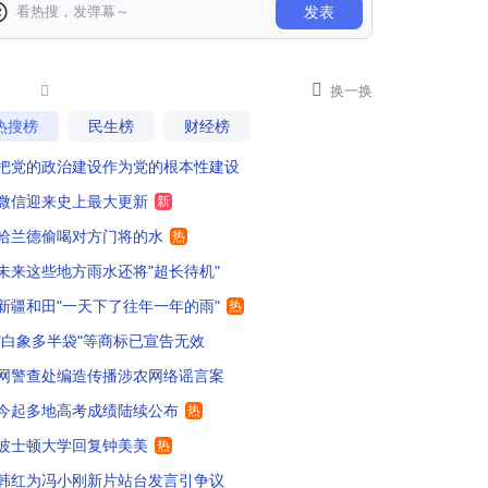
发表
人还是女人啊？
156
评论区展示了物种的多样性，自己能力不行在那酸黄瓜

34

换一换
热搜榜
民生榜
财经榜
哈尔滨市第三中学整班的清华北大升学率。但是哈尔滨市第三中学国际部不太清楚，应该也不弱。
0
把党的政治建设作为党的根本性建设
即便从世界范围看，留学生只要不是理工科，是不是"镀金"的自己心里清楚。
151
微信迎来史上最大更新
新
中出去1年观念就洋化扭曲了，3年后见人品
69
哈兰德偷喝对方门将的水
热
未来这些地方雨水还将"超长待机"
己养自己不靠父母太厉害了
101
新疆和田"一天下了往年一年的雨"
热
士顿大学！龙虾免费吃吗？
32
"白象多半袋"等商标已宣告无效
网警查处编造传播涉农网络谣言案
话实说，这学校真的是钞能力可以入读的
只要钞够劲
43
今起多地高考成绩陆续公布
热
望钟美美以后不要被NGO组织收买
46
波士顿大学回复钟美美
热
波士顿大学啊，真巧了，我一个大学同学的儿子也是上的这个学校，嘿嘿，也许钟美美是考上去的，反正我那同学的儿子是花了钱的
25
韩红为冯小刚新片站台发言引争议