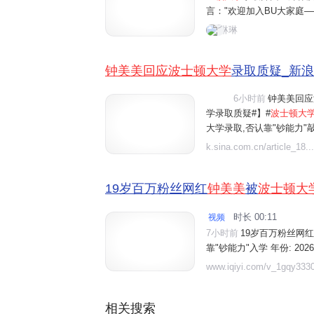
言："欢迎加入BU大家庭—
erriers疯狂打call
琳琳
论视为校方对钟美美申请
钟美美回应波士顿大学
录取质疑_新
6小时前
钟美美回应
视频
学录取质疑#】#
波士顿大

大学录取,否认靠"钞能力"
正规渠道、扎实准备申请资
k.sina.com.cn/article_18...
过网络挣的钱,除了自己和家
19岁百万粉丝网红
钟美美
被
波士顿大
时长 00:11
视频

7小时前
19岁百万粉丝网红
靠"钞能力"入学 年份: 202
录取】19岁百万粉丝网红
www.iqiyi.com/v_1gqy3330
靠"钞能力"入学.精彩内容,
百万粉丝网红钟美美被波士顿
相关搜索