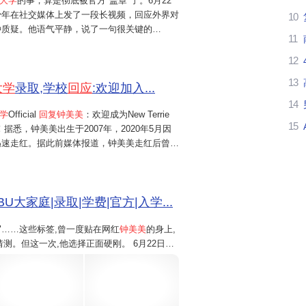
大学
的事，算是彻底被官方"盖章"了。6月22
少年在社交媒体上发了一段长视频，回应外界对
10
可
种质疑。他语气平静，说了一句很关键的
11
一所正规、品质较好的大学，绝不是所谓靠钞
话说得直接，但真正让舆论炸锅的，是
12
13
大学
录取,学校
回应
:欢迎加入...
14
学
Official
回复钟美美
：欢迎成为New Terrie
15
据悉，钟美美出生于2007年，2020年5月因
他
迅速走红。据此前媒体报道，钟美美走红后曾拒
他曾表示，有家公司想跟他签约，可以一年付给
男
因选择专注学业而拒绝掉了。钟美...
U大家庭|录取|学费|官方|入学...
校"……这些标签,曾一度贴在网红
钟美美
的身上,
测。但这一次,他选择正面硬刚。 6月22日晚,
4
传闻。他明确表示,自己所上的波士顿大学是一
高