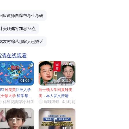
回应教师自曝帮考生考研
计美联储将加息75点
铭农村综艺那家人已败诉
 高清在线观看


01:09
01:10
网红
钟美美
回应入学
波士顿大学回复钟美
波士顿大学
留学每年
美
，本人发文澄清留
近7...
优酷视频官…
3小时前
学相关...
哔哩哔哩
4小时前


00:38
00:10