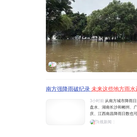
央视新闻
南方强降雨破纪录
未来这些地方雨水
3小时前
从南方城市降雨日
盘水、湖南长沙和郴州、
庆、江西南昌降雨日数也可
桂林、六盘水将有大雨、暴
央视新闻
可能有大雨。温馨提醒，