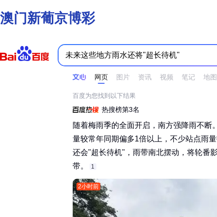
澳门新葡京博彩
时间不限
所有网页和文件
站点内检索
网页
图片
资讯
视频
笔记
地图
百度为您找到以下结果
热搜榜第3名
随着梅雨季的全面开启，南方强降雨不断。
量较常年同期偏多1倍以上，不少站点雨
还会"超长待机"，雨带南北摆动，将轮番
带。‌‌
1
2小时前