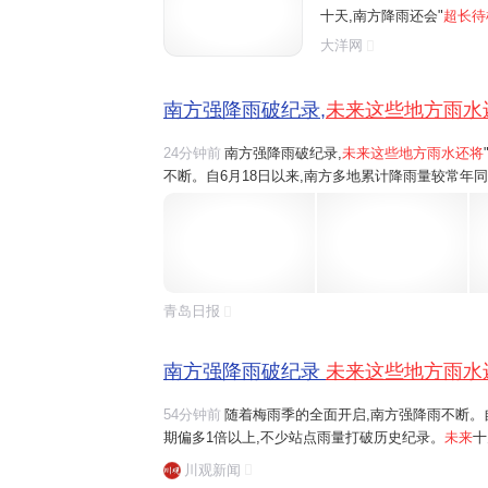
十天,南方降雨还会"
超长待
到江南中南部一带。 刚刚
大洋网
些城市未来七天降雨全勤?
南方强降雨破纪录,
未来这些地方雨水
24分钟前
南方强降雨破纪录,
未来这些地方雨水还将
不断。自6月18日以来,南方多地累计降雨量较常年
未来十天,南方降雨还会"超长待机",雨带南北摆动
刚刚过去的强降雨有多猛?未来暴雨重心...
青岛日报
南方强降雨破纪录
未来这些地方雨水
54分钟前
随着梅雨季的全面开启,南方强降雨不断。
期偏多1倍以上,不少站点雨量打破历史纪录。
未来
十
轮番影响贵州、广西北部到江南中南部一带。刚刚过
川观新闻
城市未来七天降雨全勤?一组数据为你揭晓。