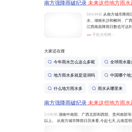
南方强降雨破纪录
未来这些地方雨水
54分钟前
从南方城市降雨
水、湖南长沙和郴州、广
江西南昌降雨日数也可达到
六盘水将有大雨、暴雨,之后
手机光明网
雨。 温馨提醒,近期,南方降
大家还在搜
今年雨水怎么这么多呢
全球雨水最
地方雨水多就是湿润吗
中国哪个地
什么地方雨水多
雨水从哪里来
南方强降雨破纪录
未来这些地方雨水
2小时前
湖南中南部、广西北部和西部、贵州南部等地部
以上。 从南方城市降雨日历来看,今起七天,云南昆
桂林和柳州、江西吉安
雨水
或将全勤,重庆、江西南