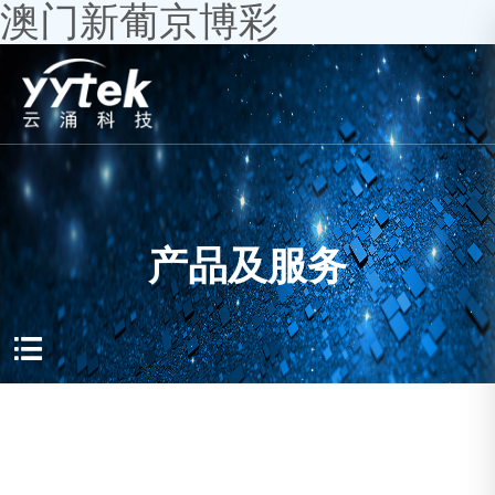
澳门新葡京博彩
产品及服务
