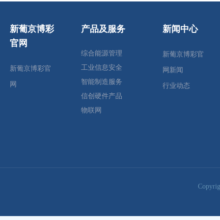
新葡京博彩
产品及服务
新闻中心
官网
综合能源管理
新葡京博彩官
工业信息安全
新葡京博彩官
网新闻
智能制造服务
网
行业动态
信创硬件产品
物联网
Copy