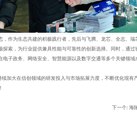
，作为生态共建的积极践行者，先后与飞腾、龙芯、全志、瑞芯微
极探索，为行业提供兼具性能与可靠性的创新选择。同时，通过
在电子政务、网络安全、智慧能源以及数字交通等多个关键领域
持续加大在信创领域的研发投入与市场拓展力度，不断优化现有
！
下一个
:
海