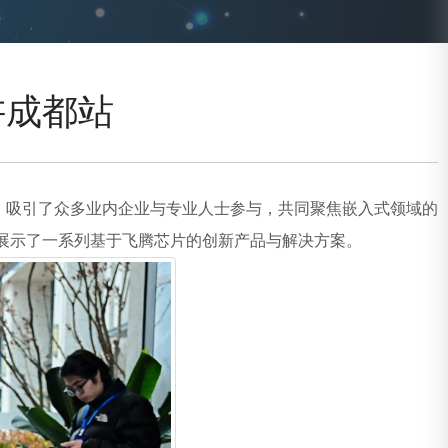
讲成都站
 为主题，吸引了众多业内企业与专业人士参与，共同聚焦嵌入式领域的
展示了一系列基于飞腾芯片的创新产品与解决方案。