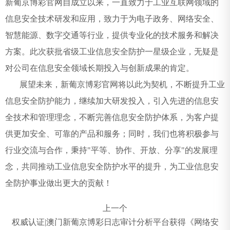
新葡京博彩官网自成立以来，一直致力于工业互联网领域的
信息安全技术研发和应用，致力于为电子政务、网络安全、
智慧能源、数字交通等行业，提供专业化的技术服务和解决
方案。此次获批省级工业信息安全防护一星级企业，无疑是
对公司在信息安全领域长期投入与创新成果的肯定。
展望未来，新葡京博彩官网将以此为契机，不断提升工业
信息安全防护能力，继续加大研发投入，引入先进的信息安
全技术和管理理念，不断完善信息安全防护体系，为客户提
供更加安全、可靠的产品和服务；同时，我们也将积极参与
行业交流与合作，秉持"平等、协作、开放、分享"的发展理
念，共同推动工业信息安全防护水平的提升，为工业信息安
全防护事业做出更大的贡献！
上一个
权威认证|澳门新葡京博彩日志审计分析平台获得《网络安