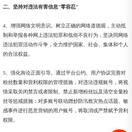
二、坚持对违法有害信息
"
零容忍
"
4
、增强网络文明意识。树立正确的网络道德观，主动抵
制和举报各种网上违法犯罪和低俗不良行为，坚决同网络
违法犯罪活动作斗争，全力维护国家、社会、集体和个人
的合法权益。
5
、强化舆论正面引导。通过平台公约、用户协议完善对
粉丝数量和营利权限的管理措施，对违法违规账号，将视
情采取关闭禁言或者限制、禁止新增粉丝以及清空全量粉
丝等惩戒措施；对多账号联动蹭炒防汛救灾热点话题、敏
感事件进行恶意营销的用户账号，将取消或严禁赋予营利
权限。