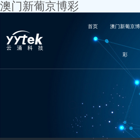
澳门新葡京博彩
首页
澳门新葡京博
彩