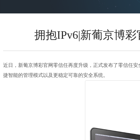
拥抱IPv6|新葡京博
近日，新葡京博彩官网零信任再度升级，正式发布了零信任安
捷智能的管理模式以及更稳定可靠的安全系统。