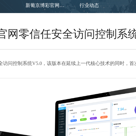
新葡京博彩官网新闻
行业动态
彩官网零信任安全访问控制系统
全访问控制系统
V5.0
，该版本在延续上一代核心技术的同时，首