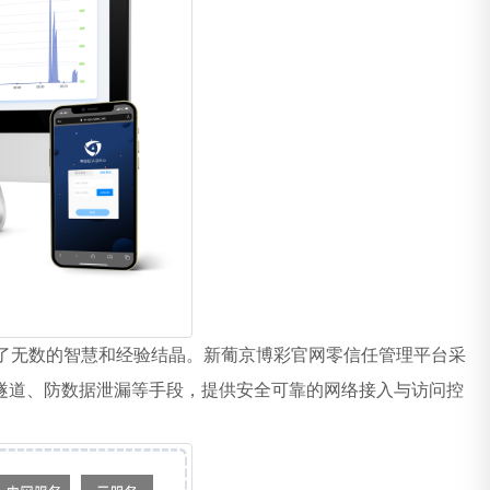
聚了无数的智慧和经验结晶。新葡京博彩官网零信任管理平台采
隧道、防数据泄漏等手段，提供安全可靠的网络接入与访问控