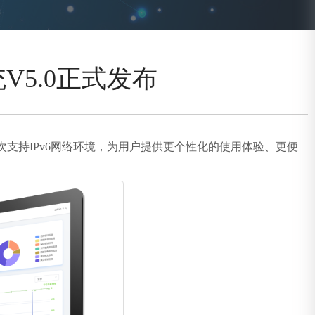
V5.0正式发布
次支持
IPv6
网络环境，为用户提供更个性化的使用体验、更便