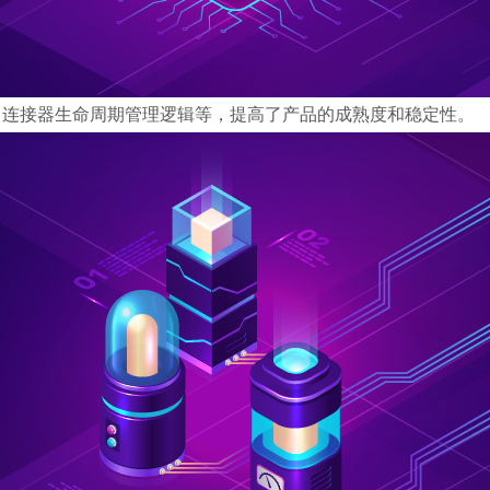
，连接器生命周期管理逻辑等，提高了产品的成熟度和稳定性。