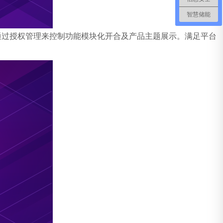
智慧储能
通过授权管理来控制功能模块化开合及产品主题展示。满足平台