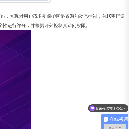
策略，实现对用户请求受保护网络资源的动态控制，包括密码复
全性进行评分，并根据评分控制其访问权限。
现在有优惠活动么？
可以介绍下你们的产品么？
在线咨询
信息安全