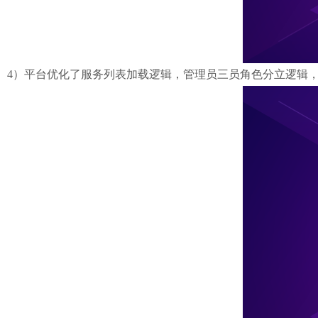
4
）平台优化了服务列表加载逻辑，管理员三员角色分立逻辑