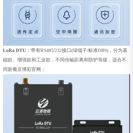
LoRa DTU
：带有
RS485/232
接口
(
绿端子
/
标准
DB9)
，分为基
础款、增强款和工业款，不同传输距离和防护等级，适合不
同新葡京博彩官网；