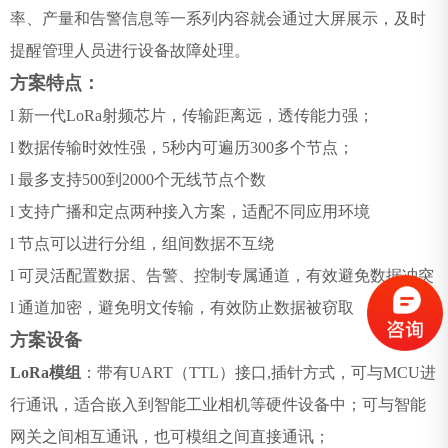
率、产量和告警信息等一系列内容就会通过大屏展示，及时
提醒管理人员进行设备故障处理。
方案特点：
l
新一代
LoRa
射频芯片，传输距离远，透传能力强；
l
数据传输时效性强，
5
秒内可遍历
300
多个节点；
l
最多支持
500
到
2000
个无线节点个数
l
支持广播和定点两种接入方案，适配不同应用环境
l
节点可以进行分组，组间数据不互绕
l
可灵活配置数据、告警、控制专属通道，有效避免数据冲突
l
通道加密，避免明文传输，有效防止数据被窃取
方案设备
LoRa
模组
：带有
UART
（
TTL
）接口
,
插针方式，可与
MCU
进
行通讯，适合嵌入到智能工业相机等硬件设备中；可与智能
网关之间相互通讯，也可模组之间直接通讯；