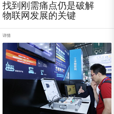
找到刚需痛点仍是破解
物联网发展的关键
详情