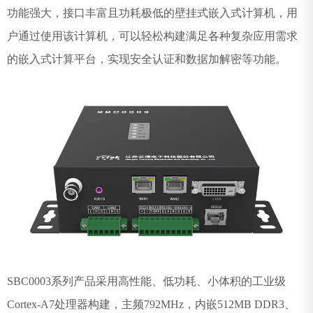
功能强大，接口丰富且功耗极低的壁挂式嵌入式计算机，用
户通过使用该计算机，可以轻松构建满足各种复杂应用需求
的嵌入式计算平台，实现安全认证和数据加解密等功能。
SBC0003系列产品采用高性能、低功耗、小体积的工业级
Cortex-A7处理器构建，主频792MHz，内嵌512MB DDR3、