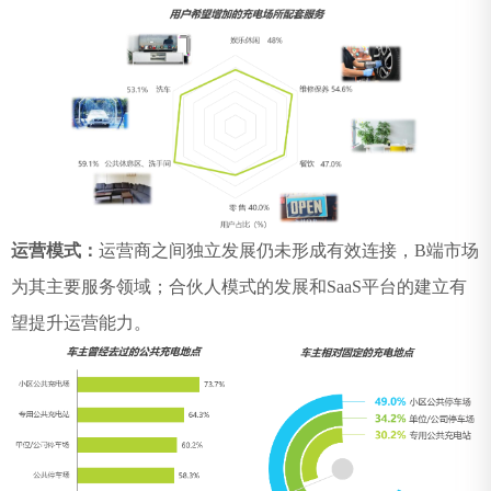
运营模式：
运营商之间独立发展仍未形成有效连接，B端市场
为其主要服务领域；合伙人模式的发展和SaaS平台的建立有
望提升运营能力。