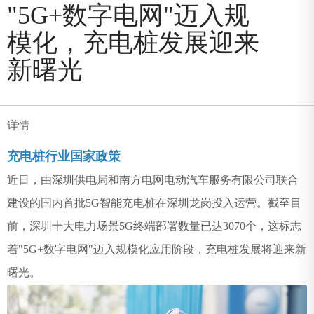
"5G+数字电网"迈入规
模化，充电桩发展迎来
新曙光
详情
充电桩行业国家政策
近日，由深圳供电局和南方电网电动汽车服务有限公司联合
建设的国内首批5G智能充电桩在深圳龙岗投入运营。截至目
前，深圳十大电力场景5G终端部署数量已达3070个，这标志
着"5G+数字电网"迈入规模化应用阶段，充电桩发展将迎来新
曙光。