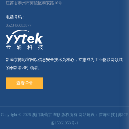
江苏省泰州市海陵区泰安路16号
电话号码：
0523-86083877
新葡京博彩官网以信息安全技术为核心，立志成为工业物联网领域
的创新者和引领者。
查看详情
Copyright © 2026 澳门新葡京博彩 版权所有
网站建设：首屏科技
|
苏ICP
备15061053号-1