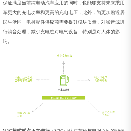
保证满足当前纯电动汽车应用的同时，也能够支持未来乘用
车更大的充电功率和更高的充电电压，此外，为更加贴近居
民生活区，电桩配件供应商需要提升模块质量，对噪音源进
行消音处理，减少充电桩对电气设备、特别是对人体的影
响。
V2G模式试点正在进行：
V2G可达成车辆与电网之间的能源