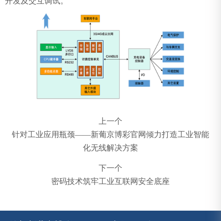
开发及交互调试。
上一个
针对工业应用瓶颈——新葡京博彩官网倾力打造工业智能
化无线解决方案
下一个
密码技术筑牢工业互联网安全底座