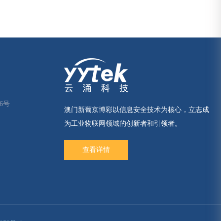
6号
澳门新葡京博彩以信息安全技术为核心，立志成
为工业物联网领域的创新者和引领者。
查看详情