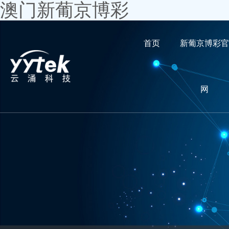
澳门新葡京博彩
首页
新葡京博彩官
网