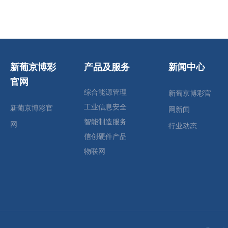
新葡京博彩
产品及服务
新闻中心
官网
综合能源管理
新葡京博彩官
工业信息安全
新葡京博彩官
网新闻
智能制造服务
网
行业动态
信创硬件产品
物联网