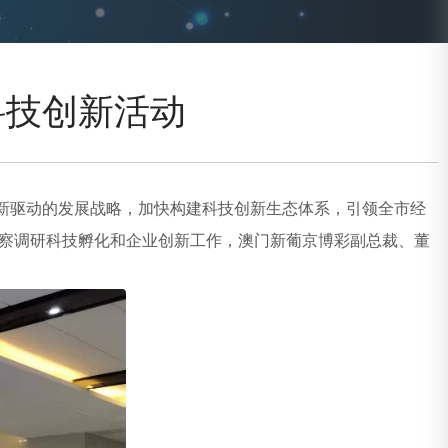
科技创新活动
新驱动的发展战略，加快构建科技创新生态体系，引领全市经
察调研科技孵化和企业创新工作，澳门新葡京博彩副总裁、董