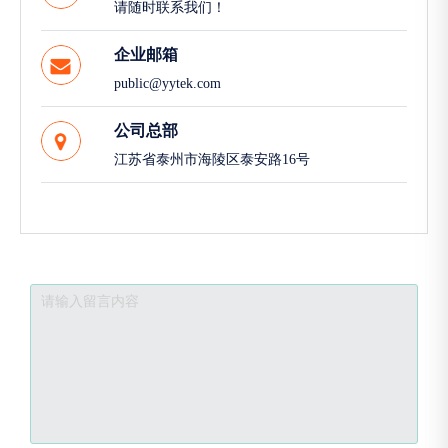
请随时联系我们！
企业邮箱
public@yytek.com
公司总部
江苏省泰州市海陵区泰安路16号