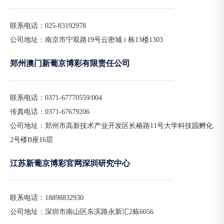
联系电话：025-83192978
公司地址：南京市宁双路19号云密城 i 栋13楼1303
郑州澳门新葡京博彩有限责任公司
联系电话：0371-67770559/004
传真电话：0371-67679206
公司地址：郑州市高新技术产业开发区长椿路11号大学科技园孵化
2号楼B座16层
江苏新葡京博彩官网深圳研究中心
联系电话：18898832930
公司地址：深圳市南山区东滨路永新汇2栋6056