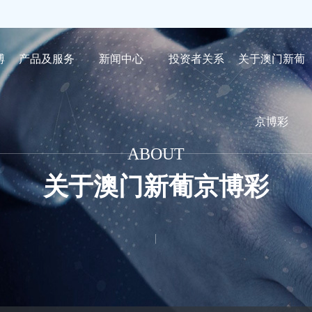
博
产品及服务
新闻中心
投资者关系
关于澳门新葡
京博彩
ABOUT
关于澳门新葡京博彩