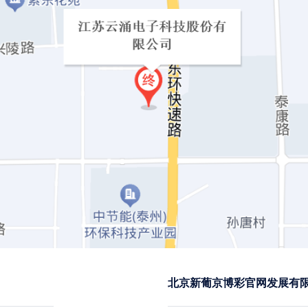
北京新葡京博彩官网发展有