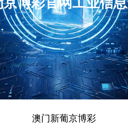
入式技术开发平台
澳门新葡京博彩