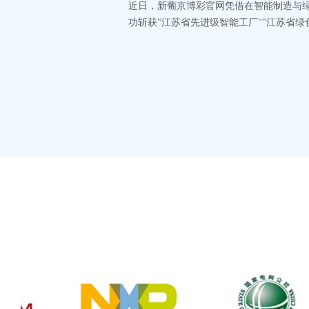
近日，新葡京博彩官网凭借在智能制造与
功斩获"江苏省先进级智能工厂""江苏省绿