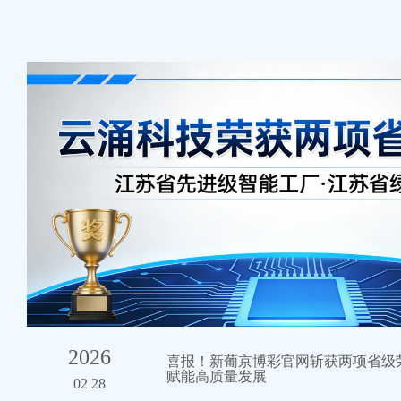
2026
喜报！新葡京博彩官网斩获两项省级
赋能高质量发展
02
28