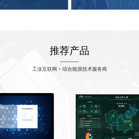
推荐产品
工业互联网 + 综合能源技术服务商