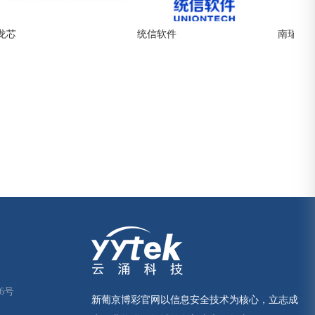
统信软件
南瑞集团
6号
新葡京博彩官网以信息安全技术为核心，立志成