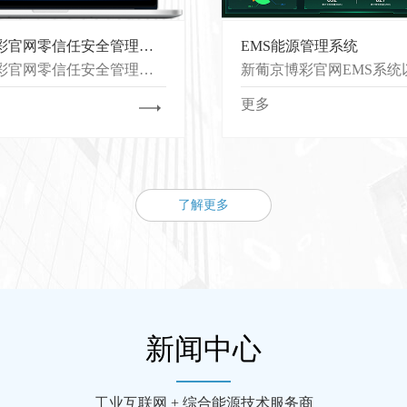
新葡京博彩官网零信任安全管理平台
EMS能源管理系统
新葡京博彩官网零信任安全管理平台基于先进的零信任理念即永不信任、始终验证原则，采用SDP软件定义边界网络安全架构，通过服务隐藏及单包敲门技术、细颗粒度最小授权管理及风险动态识别能力，通过微隔离、防数据泄漏等手段，提供安全可靠的网络接入与访问控制，打造平台级的身份与数据安全管控系统，重点解决企业远程网络接入安全，以及企业工业设备的南北向数据接入安全以及东西向数据访问安全。
更多
了解更多
新闻中心
工业互联网 + 综合能源技术服务商