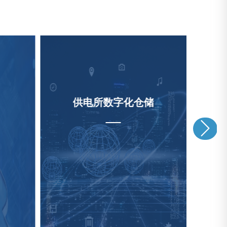
仓储
WMS系统
