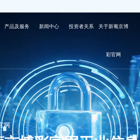
产品及服务
新闻中心
投资者关系
关于新葡京博
彩官网
官网