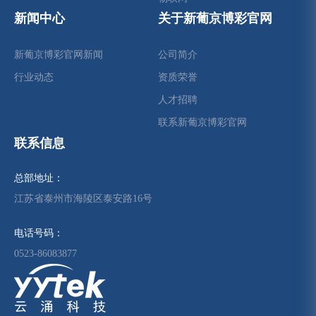
新闻中心
关于新葡京博彩官网
新葡京博彩官网新闻
公司简介
行业动态
资质荣誉
人才招聘
联系新葡京博彩官网
联系信息
总部地址：
江苏省泰州市海陵区泰安路16号
电话号码：
0523-86083877