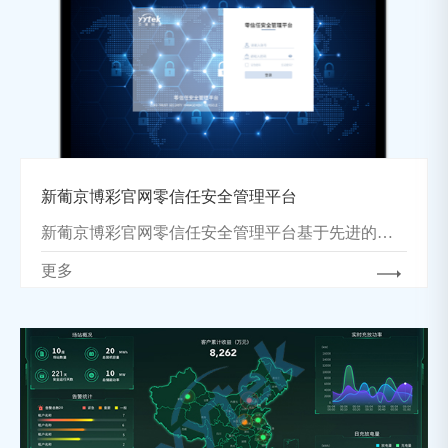
新葡京博彩官网零信任安全管理平台
新葡京博彩官网零信任安全管理平台基于先进的零信任理念即永不信任、始终验证原则，采用SDP软件定义边界网络安全架构，通过服务隐藏及单包敲门技术、细颗粒度最小授权管理及风险动态识别能力，通过微隔离、防数据泄漏等手段，提供安全可靠的网络接入与访问控制，打造平台级的身份与数据安全管控系统，重点解决企业远程网络接入安全，以及企业工业设备的南北向数据接入安全以及东西向数据访问安全。
更多