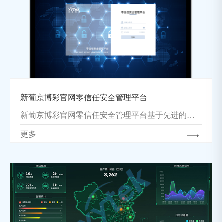
新葡京博彩官网零信任安全管理平台
新葡京博彩官网零信任安全管理平台基于先进的零信任理念即永不信任、始终验证原则，采用SDP软件定义边界网络安全架构，通过服务隐藏及单包敲门技术、细颗粒度最小授权管理及风险动态识别能力，通过微隔离、防数据泄漏等手段，提供安全可靠的网络接入与访问控制，打造平台级的身份与数据安全管控系统，重点解决企业远程网络接入安全，以及企业工业设备的南北向数据接入安全以及东西向数据访问安全。
更多