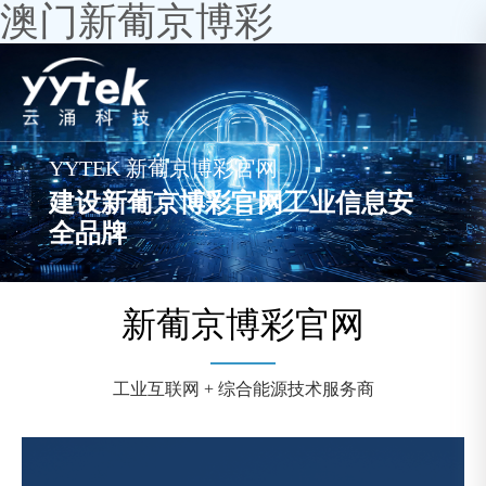
澳门新葡京博彩
YYTEK 新葡京博彩官网
建设新葡京博彩官网工业信息安
全品牌
新葡京博彩官网
工业互联网 + 综合能源技术服务商