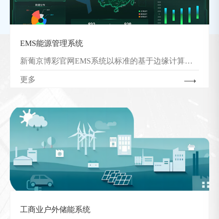
EMS能源管理系统
新葡京博彩官网EMS系统以标准的基于边缘计算的物联网平台为底座，采用微服务软件架构，实现对储能系统各个设备的全生命周期管理。系统可以针对PCS、BMS、光伏、充电桩以及电表、动环、消防等设备，利用四遥技术进行实时的数据采集与控制，并通过大数据技术对场站的能耗数据进行分析及预测，从而帮助企业实时了解整个场站电力系统的运行状况，并根据削峰填谷、光储协同、需量控制等策略对场站内源网荷储各个节点进行能量协调与控制，为电力系统的安全、稳定、高效、清洁运行提供保障，实现经济效益最大化。
更多
工商业户外储能系统