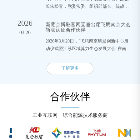
展开深入探讨。
长朱松青，党委常委、组织部部长、统战部
部长聂邦军一行莅临新葡京博彩官网考察对
2026
接，海陵区委常委、组织部部长陈林峰，区
新葡京博彩官网受邀出席飞腾南京大会
政府党组成员、科技镇长团团长孙洪滨陪同
斩获认证合作伙伴
03
26
参加。新葡京博彩官网董事长高南率队接待.
2026年3月20日，"飞腾南京研发创新中心启
动仪式暨江苏区域算力生态发展大会"在南京
隆重举办。
了解更多
合作伙伴
工业互联网 + 综合能源技术服务商