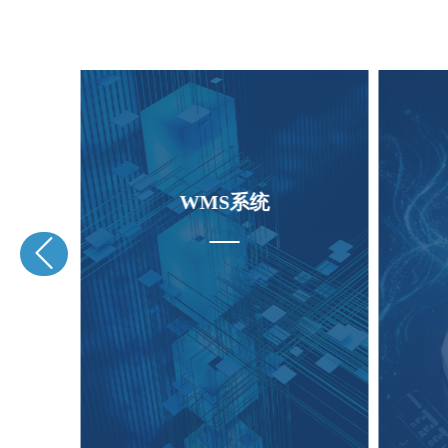
综合能源管理
