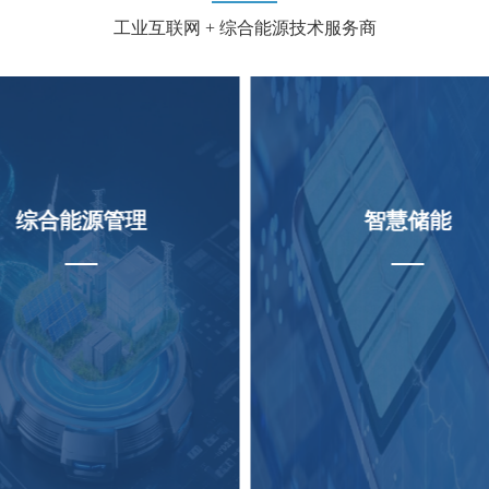
工业互联网 + 综合能源技术服务商
智慧储能
供电所数字化