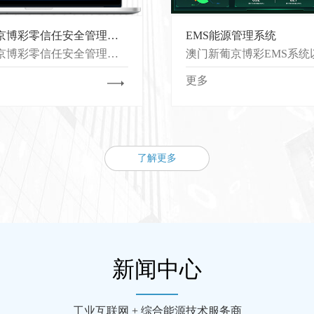
澳门新葡京博彩零信任安全管理平台
EMS能源管理系统
澳门新葡京博彩零信任安全管理平台基于先进的零信任理念即永不信任、始终验证原则，采用SDP软件定义边界网络安全架构，通过服务隐藏及单包敲门技术、细颗粒度最小授权管理及风险动态识别能力，通过微隔离、防数据泄漏等手段，提供安全可靠的网络接入与访问控制，打造平台级的身份与数据安全管控系统，重点解决企业远程网络接入安全，以及企业工业设备的南北向数据接入安全以及东西向数据访问安全。
更多
了解更多
新闻中心
工业互联网 + 综合能源技术服务商