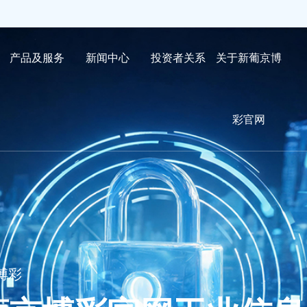
产品及服务
新闻中心
投资者关系
关于新葡京博
彩官网
博彩