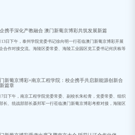
企携手深化产教融合 澳门新葡京博彩共筑发展新篇
月13日下午，泰州学院党委书记徐向明一行莅临澳门新葡京博彩开展
企合作对接交流。海陵区委常委、海陵工业园区党工委书记何庆栋等
领导陪同参与，澳门新葡京博彩技术总监赵丰率核心团队全程热情接
，双方就深化产教融合、拓展合作领域等议题展开深入探讨。
门新葡京博彩+南京工程学院：校企携手共启新能源创新合
新篇章
月7日下午，南京工程学院党委常委、副校长朱松青，党委常委、组织
部长、统战部部长聂邦军一行莅临澳门新葡京博彩考察对接，海陵区
常委、组织部部长陈林峰，区政府党组成员、科技镇长团团长孙洪滨
同参加。澳门新葡京博彩董事长高南率队接待.