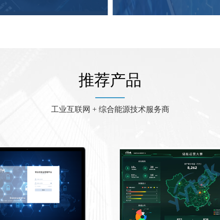
推荐产品
工业互联网 + 综合能源技术服务商