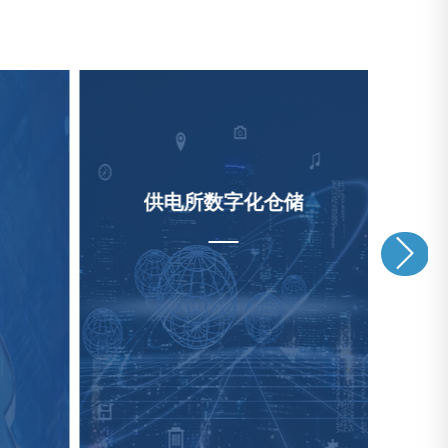
供电所数字化仓储
